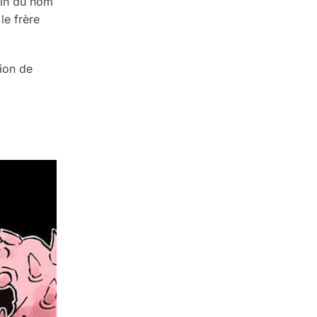
ain du nom
e frère
tion de