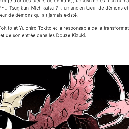
ku (l’âge d’or des tueurs de démons), Kokushibo était un hum
gikuni Michikatsu ? ), un ancien tueur de démons et l
ueur de démons qui ait jamais existé.
okito et Yuichiro Tokito et le responsable de la transforma
et de son entrée dans les Douze Kizuki.