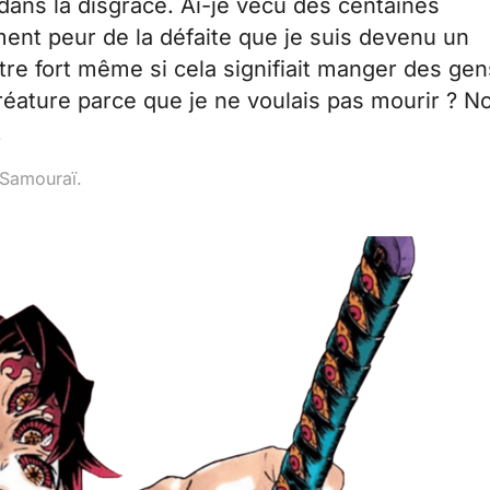
dans la disgrâce. Ai-je vécu des centaines
ment peur de la défaite que je suis devenu un
tre fort même si cela signifiait manger des gen
réature parce que je ne voulais pas mourir ? N
.
 Samouraï.