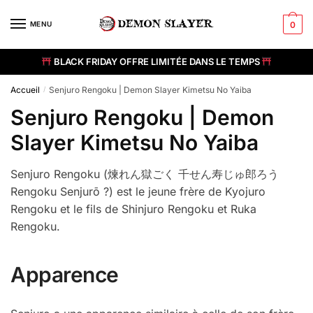
Skip
Skip
to
to
MENU
0
navigation
content
BLACK FRIDAY OFFRE LIMITÉE DANS LE TEMPS
Accueil
Senjuro Rengoku | Demon Slayer Kimetsu No Yaiba
/
Senjuro Rengoku | Demon
Slayer Kimetsu No Yaiba
Senjuro Rengoku (煉れん獄ごく 千せん寿じゅ郎ろう
Rengoku Senjurō ?) est le jeune frère de Kyojuro
Rengoku et le fils de Shinjuro Rengoku et Ruka
Rengoku.
Apparence