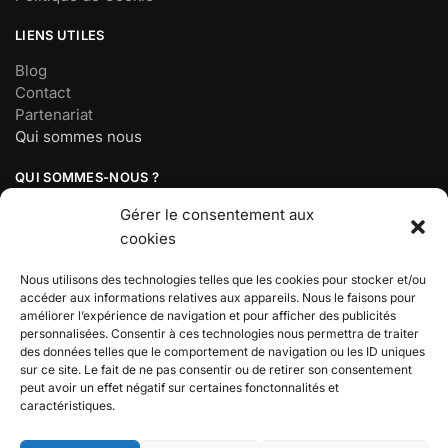
LIENS UTILES
Blog
Contact
Partenariat
Qui sommes nous
QUI SOMMES-NOUS ?
Société basée à Paris, France
Gérer le consentement aux
Mail :
contact@demonsalyer.fr
cookies
Téléphone : 07 56 98 18 19
Lundi au vendredi : 9h30 – 17h30
Nous utilisons des technologies telles que les cookies pour stocker et/ou
accéder aux informations relatives aux appareils. Nous le faisons pour
améliorer l’expérience de navigation et pour afficher des publicités
BOUTIQUE DEMON SLAYER
personnalisées. Consentir à ces technologies nous permettra de traiter
des données telles que le comportement de navigation ou les ID uniques
Découvrez l’univers de Demon Slayer, votre boutique
sur ce site. Le fait de ne pas consentir ou de retirer son consentement
dédiée aux produits inspirés de votre manga préféré !
peut avoir un effet négatif sur certaines fonctonnalités et
caractéristiques.
DEMON SLAYER 2024© – BOUTIQUE SPÉCIALISÉE DEMON
SLAYER