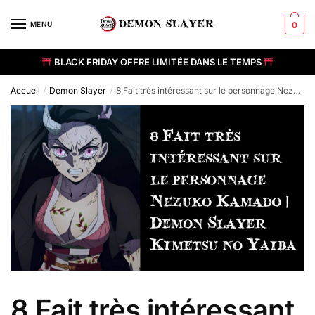
Skip
Skip
to
to
MENU
0
navigation
content
BLACK FRIDAY OFFRE LIMITÉE DANS LE TEMPS
Accueil
Demon Slayer
8 Fait très intéressant sur le personnage Nezuko Kamado | Demon Slayer Kimetsu no Yaiba
/
/
8 Fait très intéressant