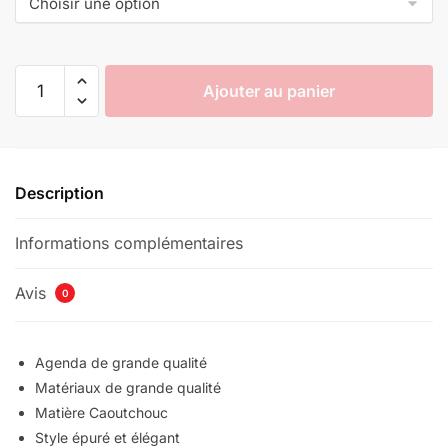
était :
est :
€29,06.
€19,90.
quantité
Ajouter au panier
de
Agenda
Demon
Slayer
Description
Informations complémentaires
Avis
0
Agenda de grande qualité
Matériaux de grande qualité
Matière Caoutchouc
Style épuré et élégant