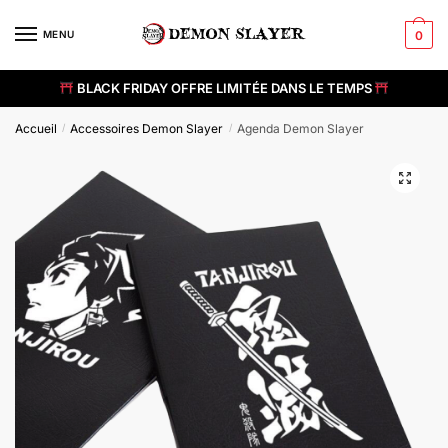
Skip
Skip
to
to
MENU
0
navigation
content
BLACK FRIDAY OFFRE LIMITÉE DANS LE TEMPS
Accueil
Accessoires Demon Slayer
Agenda Demon Slayer
/
/