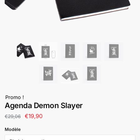
Promo !
Agenda Demon Slayer
Le
Le
€
19,90
€
29,06
prix
prix
Modèle
initial
actuel