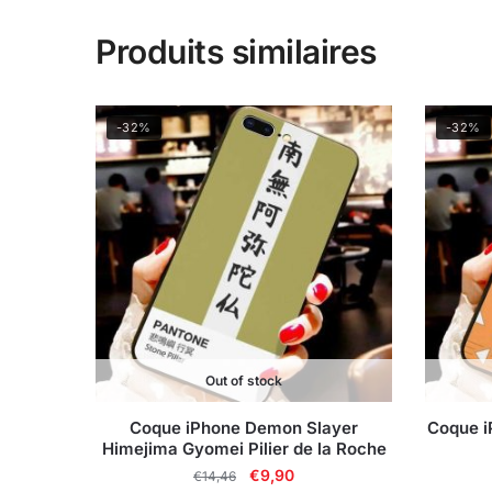
Produits similaires
-32%
-32%
Out of stock
Coque iPhone Demon Slayer
Coque i
Himejima Gyomei Pilier de la Roche
Le
Le
€
9,90
€
14,46