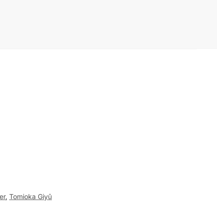
er
,
Tomioka Giyû