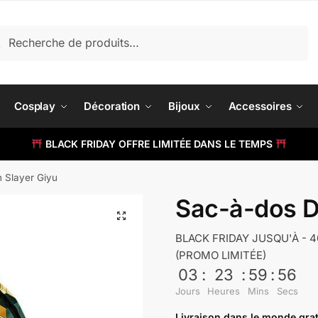
herche
cherche
 :
Cosplay
Décoration
Bijoux
Accessoires
BLACK FRIDAY OFFRE LIMITÉE DANS LE TEMPS
 Slayer Giyu
Sac-à-dos D
BLACK FRIDAY JUSQU'À - 
(PROMO LIMITÉE)
03
:
23
:
59
:
55
Jours
Heures
Mins
Secs
Livraison dans le monde grat