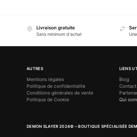
prix
prix
Ce
initial
actuel
produit
était :
est :
a
€14,46.
€9,90.
Livraison gratuite
Ser
plusieurs
Sans minimum d'achat
Une
variations.
Les
options
peuvent
être
AUTRES
LIENS U
choisies
Mentions légales
Blog
sur
Politique de confidentialité
Contact
la
Conditions générales de vente
Partenar
page
Politique de Cookie
Qui so
du
produit
DEMON SLAYER 2024© – BOUTIQUE SPÉCIALISÉE DE