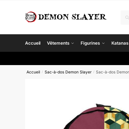
Skip
Skip
to
to
Rec
Re
navigation
content
pour
Accueil
Vêtements
Figurines
Katanas
Accueil
Sac-à-dos Demon Slayer
Sac-à-dos Demon
/
/