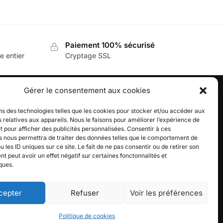
el
0.
Paiement 100% sécurisé
e entier
Cryptage SSL
.
Gérer le consentement aux cookies
ns des technologies telles que les cookies pour stocker et/ou accéder aux
BOUTIQUE DEMON SLAYER
 relatives aux appareils. Nous le faisons pour améliorer l’expérience de
ce
Découvrez l’univers de Demon
t pour afficher des publicités personnalisées. Consentir à ces
s nous permettra de traiter des données telles que le comportement de
fr
Slayer, votre boutique dédiée aux
u les ID uniques sur ce site. Le fait de ne pas consentir ou de retirer son
produits inspirés de votre manga
 peut avoir un effet négatif sur certaines fonctonnalités et
7h30
préféré !
ques.
cepter
Refuser
Voir les préférences
Politique de cookies