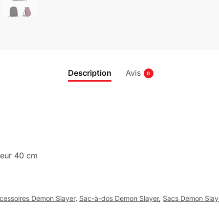
Description
Avis
0
teur 40 cm
cessoires Demon Slayer
,
Sac-à-dos Demon Slayer
,
Sacs Demon Slay