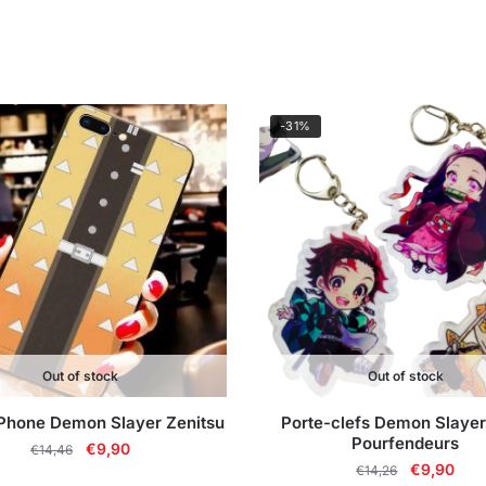
-31%
Out of stock
Out of stock
Phone Demon Slayer Zenitsu
Porte-clefs Demon Slayer
Pourfendeurs
Le
Le
€
9,90
€
14,46
Le
Le
€
9,90
prix
prix
€
14,26