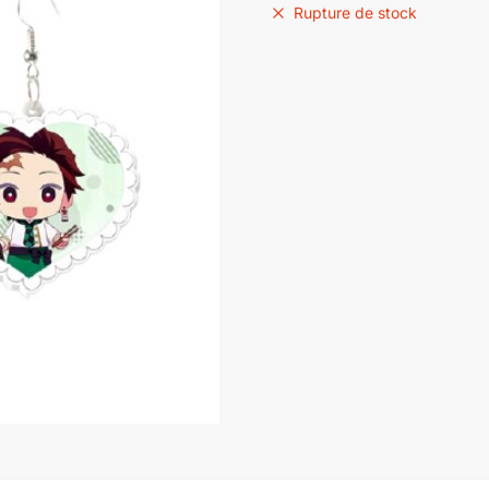
initial
actuel
Rupture de stock
était :
est :
€25,95.
€17,90.