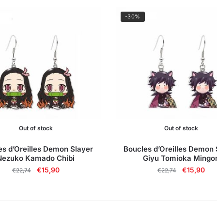
-30%
Out of stock
Out of stock
es d’Oreilles Demon Slayer
Boucles d’Oreilles Demon 
Nezuko Kamado Chibi
Giyu Tomioka Mingo
Le
Le
Le
Le
€
15,90
€
15,90
€
22,74
€
22,74
prix
prix
prix
prix
initial
actuel
initial
act
était :
est :
était :
est 
€22,74.
€15,90.
€22,74.
€15