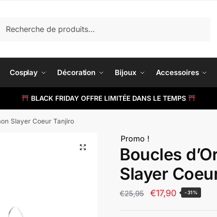
herche
cherche
 :
Cosplay
Décoration
Bijoux
Accessoires
BLACK FRIDAY OFFRE LIMITÉE DANS LE TEMPS
mon Slayer Coeur Tanjiro
Promo !
Boucles d’O
Slayer Coeur
Le
Le
€
17,90
€
25,95
-31%
prix
prix