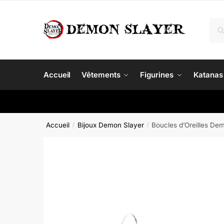
Skip
Skip
to
to
Rec
Re
navigation
content
pour
Accueil
Vêtements
Figurines
Katanas
Accueil
Bijoux Demon Slayer
Boucles d’Oreilles De
/
/