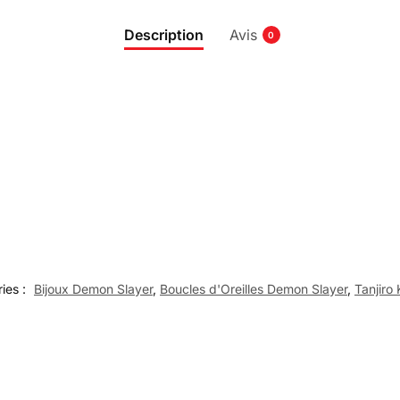
Description
Avis
0
ies :
Bijoux Demon Slayer
,
Boucles d'Oreilles Demon Slayer
,
Tanjiro