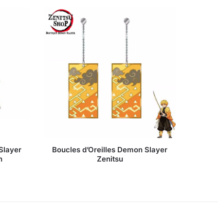
Slayer
Boucles d’Oreilles Demon Slayer
n
Zenitsu
uel
:
,90.