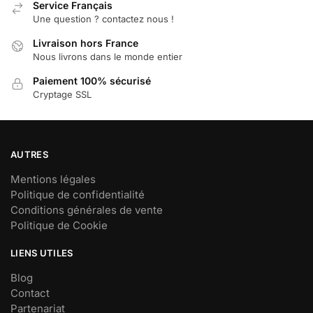
Service Français
la
la
Une question ? contactez nous !
page
page
Livraison hors France
du
du
Nous livrons dans le monde entier
produit
produit
Paiement 100% sécurisé
Cryptage SSL
AUTRES
Mentions légales
Politique de confidentialité
Conditions générales de vente
Politique de Cookie
LIENS UTILES
Blog
Contact
Partenariat