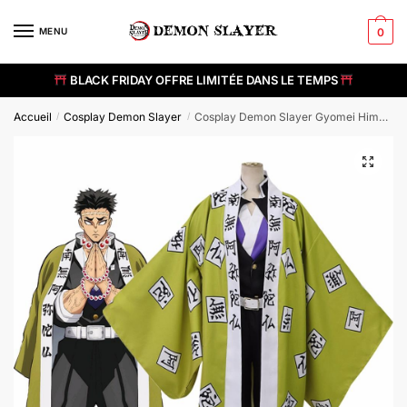
Skip
Skip
to
to
MENU
0
navigation
content
BLACK FRIDAY OFFRE LIMITÉE DANS LE TEMPS
Accueil
Cosplay Demon Slayer
Cosplay Demon Slayer Gyomei Himejima
/
/