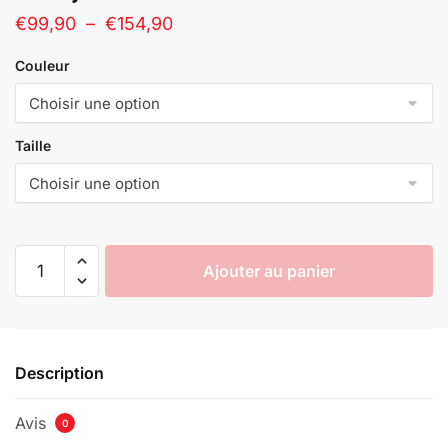
Plage
€
99,90
–
€
154,90
de
Couleur
prix :
€99,90
à
Taille
€154,90
quantité
Ajouter au panier
de
Cosplay
Demon
Slayer
Description
Gyomei
Himejima
Avis
0