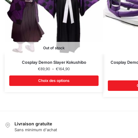
Out of stock
Ce
Ce
Cosplay Demon Slayer Kokushibo
Cosplay Demo
produit
Plage
produit
€
89,90
–
€
164,90
de
a
a
prix :
Choix des options
plusieurs
plusieurs
€89,90
variations.
variations.
à
€164,90
Les
Les
options
options
peuvent
peuvent
être
être
Livraison gratuite
choisies
choisies
Sans minimum d'achat
sur
sur