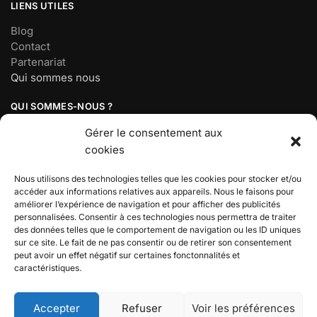
LIENS UTILES
Blog
Contact
Partenariat
Qui sommes nous
QUI SOMMES-NOUS ?
Société basée à Paris, France
Gérer le consentement aux
Mail :
contact@demonsalyer.fr
cookies
Téléphone : 07 56 98 18 19
Lundi au vendredi : 9h30 – 17h30
Nous utilisons des technologies telles que les cookies pour stocker et/ou
accéder aux informations relatives aux appareils. Nous le faisons pour
améliorer l’expérience de navigation et pour afficher des publicités
BOUTIQUE DEMON SLAYER
personnalisées. Consentir à ces technologies nous permettra de traiter
des données telles que le comportement de navigation ou les ID uniques
Découvrez l’univers de Demon Slayer, votre boutique
sur ce site. Le fait de ne pas consentir ou de retirer son consentement
dédiée aux produits inspirés de votre manga préféré !
peut avoir un effet négatif sur certaines fonctonnalités et
caractéristiques.
DEMON SLAYER 2024© – BOUTIQUE SPÉCIALISÉE DEMON
SLAYER
Accepter
Refuser
Voir les préférences