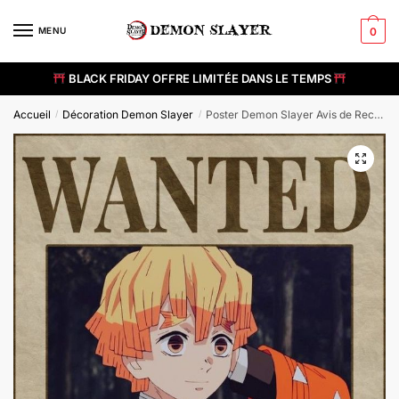
Skip
Skip
to
to
MENU
0
navigation
content
BLACK FRIDAY OFFRE LIMITÉE DANS LE TEMPS
Accueil
Décoration Demon Slayer
Poster Demon Slayer Avis de Recherche Zenitsu Kawaii
/
/