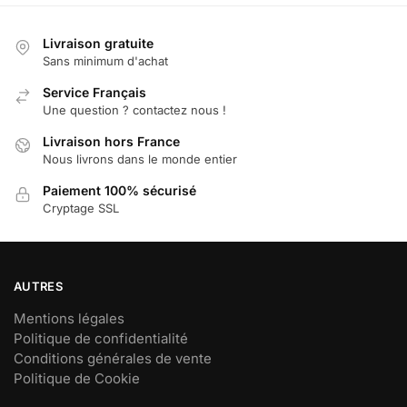
options
options
peuvent
peuvent
Livraison gratuite
être
être
Sans minimum d'achat
choisies
choisies
sur
Service Français
sur
Une question ? contactez nous !
la
la
page
page
Livraison hors France
du
du
Nous livrons dans le monde entier
produit
produit
Paiement 100% sécurisé
Cryptage SSL
AUTRES
Mentions légales
Politique de confidentialité
Conditions générales de vente
Politique de Cookie