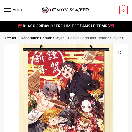
Skip
Skip
to
to
MENU
0
navigation
content
BLACK FRIDAY OFFRE LIMITÉE DANS LE TEMPS
Accueil
Décoration Demon Slayer
Poster Déroulant Demon Slayer Pourfendeurs Démon Kawaii
/
/