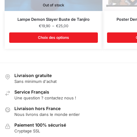
Out of stock
Ce
Ce
Lampe Demon Slayer Buste de Tanjiro
Poster De
produit
Plage
produit
€
19,90
–
€
25,00
de
a
a
prix :
Choix des options
plusieurs
plusieurs
€19,90
variations.
variations.
à
€25,00
Les
Les
options
options
peuvent
peuvent
Livraison gratuite
être
être
Sans minimum d'achat
choisies
choisies
sur
Service Français
sur
Une question ? contactez nous !
la
la
page
page
Livraison hors France
du
du
Nous livrons dans le monde entier
produit
produit
Paiement 100% sécurisé
Cryptage SSL