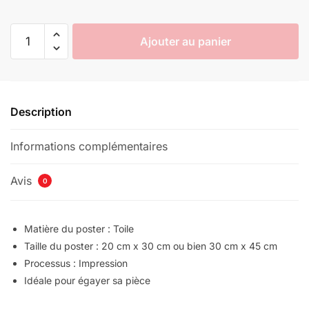
quantité
Ajouter au panier
de
Poster
Déroulant
Demon
Description
Slayer
Pourfendeurs
Informations complémentaires
Démon
Kawaii
Avis
0
Matière du poster : Toile
Taille du poster : 20 cm x 30 cm ou bien 30 cm x 45 cm
Processus : Impression
Idéale pour égayer sa pièce