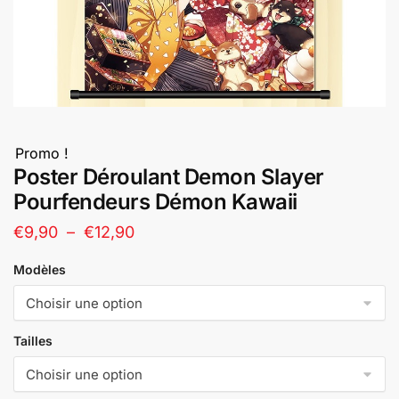
Promo !
Poster Déroulant Demon Slayer
Pourfendeurs Démon Kawaii
Plage
€
9,90
–
€
12,90
de
Modèles
prix :
€9,90
à
Tailles
€12,90