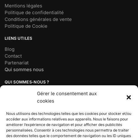
Mentions légales
Politique de confidentialité
Conditions générales de vente
Politique de Cookie
LIENS UTILES
Blog
Contact
Partenariat
Qui sommes nous
QUI SOMMES-NOUS ?
Société basée à Paris, France
Gérer le consentement aux
Mail :
contact@demonsalyer.fr
cookies
Téléphone : 07 56 98 18 19
Lundi au vendredi : 9h30 – 17h30
Nous utilisons des technologies telles que les cookies pour stocker et/ou
accéder aux informations relatives aux appareils. Nous le faisons pour
améliorer l’expérience de navigation et pour afficher des publicités
BOUTIQUE DEMON SLAYER
personnalisées. Consentir à ces technologies nous permettra de traiter
des données telles que le comportement de navigation ou les ID uniques
Découvrez l’univers de Demon Slayer, votre boutique