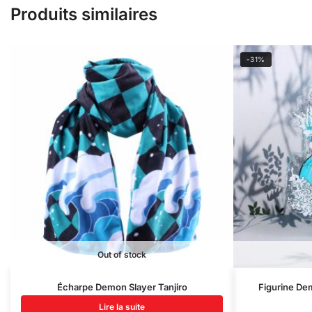
Produits similaires
-31%
Out of stock
Écharpe Demon Slayer Tanjiro
Figurine Dem
Lire la suite