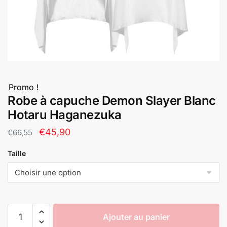
Promo !
Robe à capuche Demon Slayer Blanc
Hotaru Haganezuka
Le
Le
€
45,90
€
66,55
prix
prix
Taille
initial
actuel
était :
est :
€66,55.
€45,90.
quantité
Ajouter au panier
de