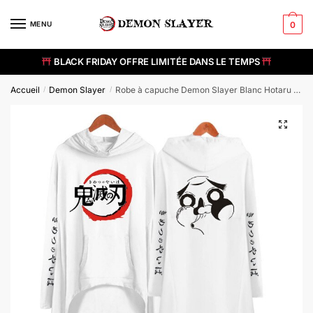
Skip
Skip
to
to
MENU
0
navigation
content
BLACK FRIDAY OFFRE LIMITÉE DANS LE TEMPS
Accueil
Demon Slayer
Robe à capuche Demon Slayer Blanc Hotaru Haganezuka
/
/