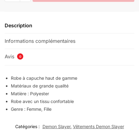
Robe
à
capuche
Description
Demon
Slayer
Informations complémentaires
Blanc
Hotaru
Haganezuka
Avis
0
Robe à capuche haut de gamme
Matériaux de grande qualité
Matière : Polyester
Robe avec un tissu confortable
Genre : Femme, Fille
Catégories :
Demon Slayer
,
Vêtements Demon Slayer