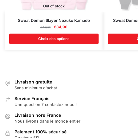
Out of stock
Ce
Ce
Sweat Demon Slayer Nezuko Kamado
Sweat Demon 
produit
Le
Le
produit
€
34,90
€
49,91
prix
prix
a
a
initial
actuel
Choix des options
plusieurs
plusieurs
était :
est :
variations.
variations.
€49,91.
€34,90.
Les
Les
options
options
peuvent
peuvent
être
être
Livraison gratuite
choisies
choisies
Sans minimum d'achat
sur
sur
Service Français
la
la
Une question ? contactez nous !
page
page
Livraison hors France
du
du
Nous livrons dans le monde entier
produit
produit
Paiement 100% sécurisé
Cryptage SSL