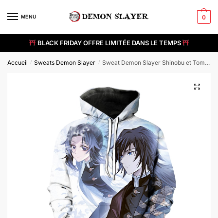
Skip
Skip
to
to
MENU
0
navigation
content
BLACK FRIDAY OFFRE LIMITÉE DANS LE TEMPS
Accueil
Sweats Demon Slayer
Sweat Demon Slayer Shinobu et Tomioka
/
/