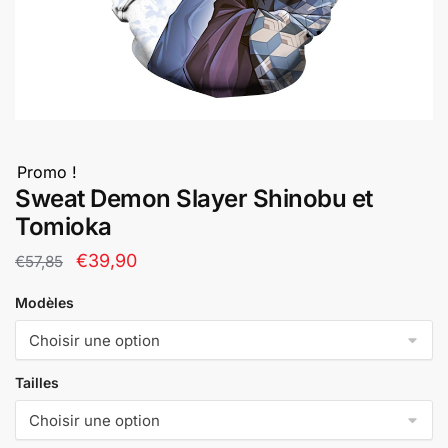
Promo !
Sweat Demon Slayer Shinobu et
Tomioka
Le
Le
€
39,90
€
57,85
prix
prix
Modèles
initial
actuel
était :
est :
€57,85.
€39,90.
Tailles