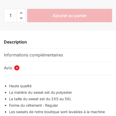
quantité
Ajouter au panier
de
Sweat
Demon
Slayer
Description
Shinobu
et
Informations complémentaires
Tomioka
Avis
0
Haute qualité
La matière du sweat est du polyester
La taille du sweat est du 2XS au 5XL
Forme du vêtement : Regular
Les sweats de notre boutique sont lavables à la machine