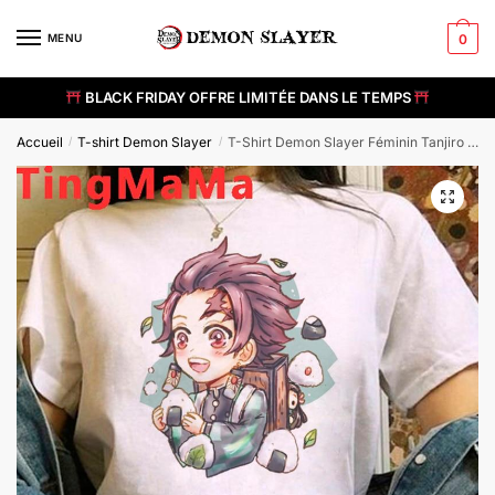
Skip
Skip
to
to
MENU
0
navigation
content
BLACK FRIDAY OFFRE LIMITÉE DANS LE TEMPS
Accueil
T-shirt Demon Slayer
T-Shirt Demon Slayer Féminin Tanjiro Mignon
/
/