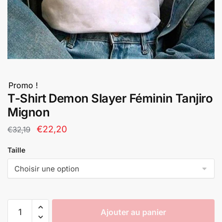
Promo !
T-Shirt Demon Slayer Féminin Tanjiro
Mignon
Le
Le
€
22,20
€
32,19
prix
prix
Taille
initial
actuel
était :
est :
€32,19.
€22,20.
quantité
Ajouter au panier
de