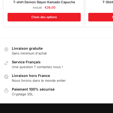
Ce
Ce
T-shirt Demon Slayer Kamado Capuche
T-Shir
produit
Le
Le
produit
€
29,00
€
42,05
prix
prix
a
a
initial
actuel
Choix des options
plusieurs
plusieurs
était :
est :
variations.
variations.
€42,05.
€29,00.
Les
Les
options
options
peuvent
peuvent
Livraison gratuite
être
être
Sans minimum d'achat
choisies
choisies
sur
Service Français
sur
Une question ? contactez nous !
la
la
page
page
Livraison hors France
du
du
Nous livrons dans le monde entier
produit
produit
Paiement 100% sécurisé
Cryptage SSL