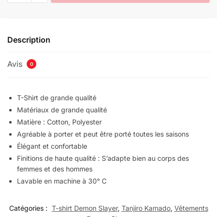
T-
Shirt
Demon
Description
Slayer
Féminin
Avis
Tanjiro
0
Mignon
T-Shirt de grande qualité
Matériaux de grande qualité
Matière : Cotton, Polyester
Agréable à porter et peut être porté toutes les saisons
Élégant et confortable
Finitions de haute qualité : S’adapte bien au corps des
femmes et des hommes
Lavable en machine à 30° C
Catégories :
T-shirt Demon Slayer
,
Tanjiro Kamado
,
Vêtements