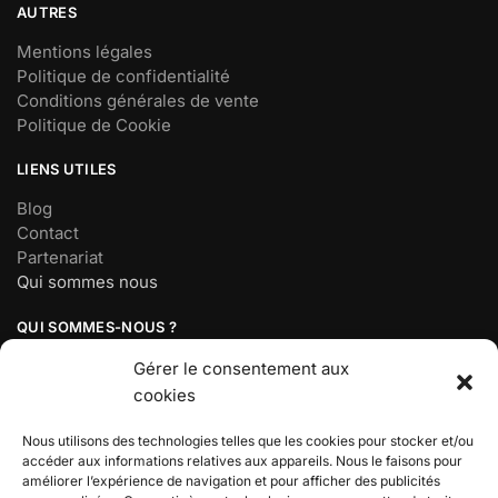
AUTRES
Mentions légales
Politique de confidentialité
Conditions générales de vente
Politique de Cookie
LIENS UTILES
Blog
Contact
Partenariat
Qui sommes nous
QUI SOMMES-NOUS ?
Société basée à Paris, France
Gérer le consentement aux
Mail :
contact@demonsalyer.fr
cookies
Téléphone : 07 56 98 18 19
Lundi au vendredi : 9h30 – 17h30
Nous utilisons des technologies telles que les cookies pour stocker et/ou
accéder aux informations relatives aux appareils. Nous le faisons pour
améliorer l’expérience de navigation et pour afficher des publicités
BOUTIQUE DEMON SLAYER